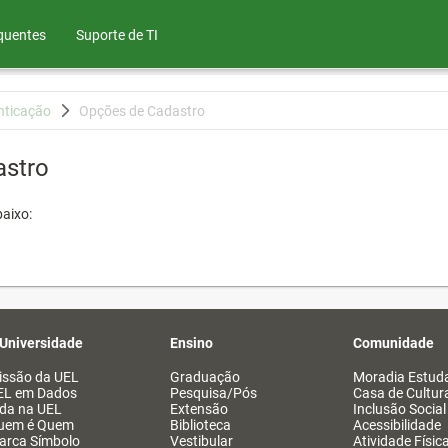
quentes
Suporte de TI
nticação
Opções de Cadastro
astro
aixo:
 Universidade
Ensino
Comunidade
issão da UEL
Graduação
Moradia Estuda
EL em Dados
Pesquisa/Pós
Casa de Cultur
ida na UEL
Extensão
Inclusão Social
uem é Quem
Biblioteca
Acessibilidade
arca Símbolo
Vestibular
Atividade Físic