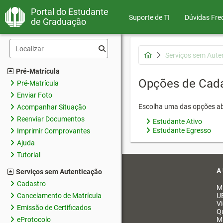
Portal do Estudante
Suporte de TI
Dúvidas Fre
de Graduação
Serviços sem Aute
Pré-Matrícula
Opções de Cad
Pré-Matrícula
Enviar Foto
Escolha uma das opções ab
Acompanhar Situação
Reenviar Documentos
Estudante Ativo
Estudante Egresso
Imprimir Comprovantes
Ajuda
Tutorial
A
Serviços sem Autenticação
Cadastro
M
Cancelamento de Matrícula
U
V
Emissão de Certificados
Q
eProtocolo
M