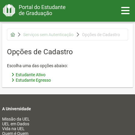
Portal do Estudante
Toggle
de Graduação
Serviços sem Autenticação
Opções de Cadastro
Opções de Cadastro
Escolha uma das opções abaixo:
Estudante Ativo
Estudante Egresso
A Universidade
Missão da UEL
UEL em Dados
Vida na UEL
Quem é Quem