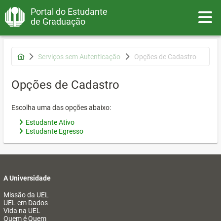
Portal do Estudante
Toggle
de Graduação
Serviços sem Autenticação
Opções de Cadastro
Opções de Cadastro
Escolha uma das opções abaixo:
Estudante Ativo
Estudante Egresso
A Universidade
Missão da UEL
UEL em Dados
Vida na UEL
Quem é Quem