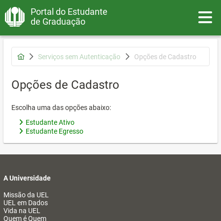
Portal do Estudante
Toggle
de Graduação
Serviços sem Autenticação
Opções de Cadastro
Opções de Cadastro
Escolha uma das opções abaixo:
Estudante Ativo
Estudante Egresso
A Universidade
Missão da UEL
UEL em Dados
Vida na UEL
Quem é Quem