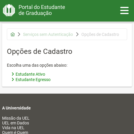
Portal do Estudante
Toggle
de Graduação
Serviços sem Autenticação
Opções de Cadastro
Opções de Cadastro
Escolha uma das opções abaixo:
Estudante Ativo
Estudante Egresso
A Universidade
Missão da UEL
UEL em Dados
Vida na UEL
Quem é Quem