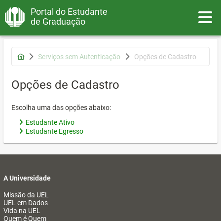
Portal do Estudante
Toggle
de Graduação
Serviços sem Autenticação
Opções de Cadastro
Opções de Cadastro
Escolha uma das opções abaixo:
Estudante Ativo
Estudante Egresso
A Universidade
Missão da UEL
UEL em Dados
Vida na UEL
Quem é Quem