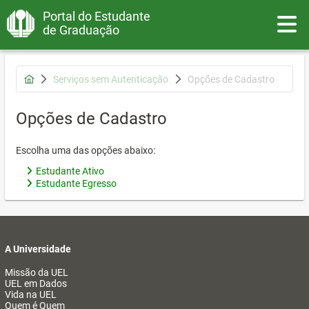
Portal do Estudante
Toggle
de Graduação
Serviços sem Autenticação
Opções de Cadastro
Opções de Cadastro
Escolha uma das opções abaixo:
Estudante Ativo
Estudante Egresso
A Universidade
Missão da UEL
UEL em Dados
Vida na UEL
Quem é Quem