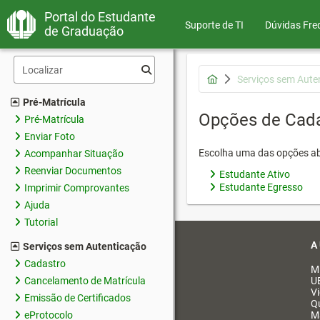
Portal do Estudante
Suporte de TI
Dúvidas Fre
de Graduação
Serviços sem Aute
Pré-Matrícula
Opções de Cad
Pré-Matrícula
Enviar Foto
Escolha uma das opções ab
Acompanhar Situação
Reenviar Documentos
Estudante Ativo
Estudante Egresso
Imprimir Comprovantes
Ajuda
Tutorial
A
Serviços sem Autenticação
Cadastro
M
Cancelamento de Matrícula
U
V
Emissão de Certificados
Q
eProtocolo
M