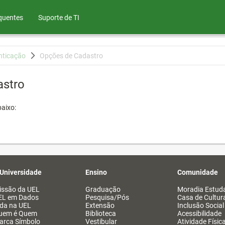
quentes
Suporte de TI
nticação
Opções de Cadastro
astro
aixo:
 Universidade
Ensino
Comunidade
issão da UEL
Graduação
Moradia Estuda
EL em Dados
Pesquisa/Pós
Casa de Cultur
ida na UEL
Extensão
Inclusão Social
uem é Quem
Biblioteca
Acessibilidade
arca Símbolo
Vestibular
Atividade Físic