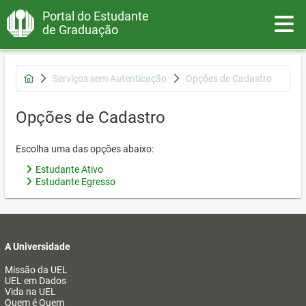
Portal do Estudante
Toggle
de Graduação
Serviços sem Autenticação
Opções de Cadastro
Opções de Cadastro
Escolha uma das opções abaixo:
Estudante Ativo
Estudante Egresso
A Universidade
Missão da UEL
UEL em Dados
Vida na UEL
Quem é Quem