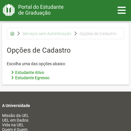
Portal do Estudante
Toggle
de Graduação
Serviços sem Autenticação
Opções de Cadastro
Opções de Cadastro
Escolha uma das opções abaixo:
Estudante Ativo
Estudante Egresso
A Universidade
Missão da UEL
UEL em Dados
Vida na UEL
Quem é Quem