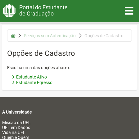
Portal do Estudante
Toggle
de Graduação
Serviços sem Autenticação
Opções de Cadastro
Opções de Cadastro
Escolha uma das opções abaixo:
Estudante Ativo
Estudante Egresso
A Universidade
Missão da UEL
UEL em Dados
Vida na UEL
Quem é Quem