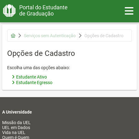
Portal do Estudante
Toggle
de Graduação
Serviços sem Autenticação
Opções de Cadastro
Opções de Cadastro
Escolha uma das opções abaixo:
Estudante Ativo
Estudante Egresso
A Universidade
Missão da UEL
UEL em Dados
Vida na UEL
Quem é Quem