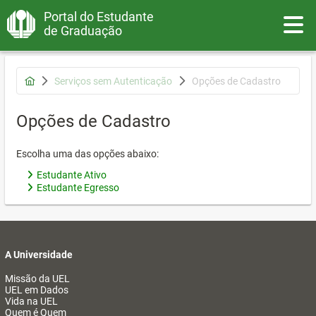
Portal do Estudante
Toggle
de Graduação
Serviços sem Autenticação
Opções de Cadastro
Opções de Cadastro
Escolha uma das opções abaixo:
Estudante Ativo
Estudante Egresso
A Universidade
Missão da UEL
UEL em Dados
Vida na UEL
Quem é Quem