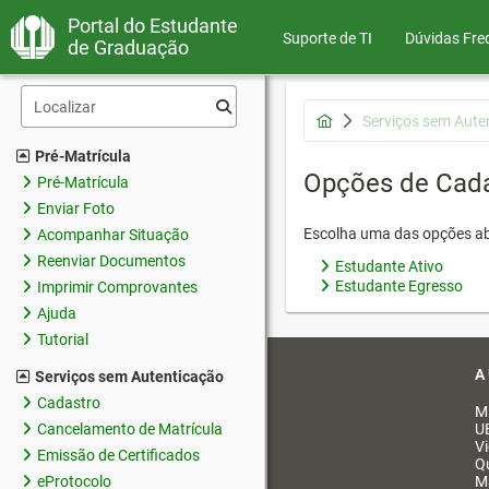
Portal do Estudante
Suporte de TI
Dúvidas Fre
de Graduação
Serviços sem Aute
Pré-Matrícula
Opções de Cad
Pré-Matrícula
Enviar Foto
Escolha uma das opções ab
Acompanhar Situação
Reenviar Documentos
Estudante Ativo
Estudante Egresso
Imprimir Comprovantes
Ajuda
Tutorial
A
Serviços sem Autenticação
Cadastro
M
Cancelamento de Matrícula
U
V
Emissão de Certificados
Q
eProtocolo
M