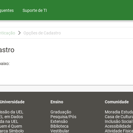
quentes
Suporte de TI
nticação
Opções de Cadastro
astro
aixo:
 Universidade
Ensino
Comunidade
issão da UEL
Graduação
Moradia Estuda
EL em Dados
Pesquisa/Pós
Casa de Cultur
ida na UEL
Extensão
Inclusão Social
uem é Quem
Biblioteca
Acessibilidade
arca Símbolo
Vestibular
Atividade Físic