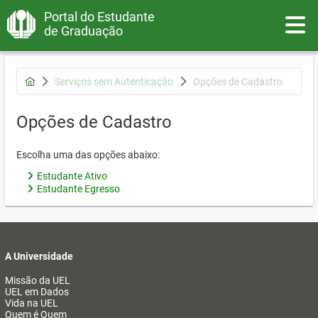
Portal do Estudante
Toggle
de Graduação
Serviços sem Autenticação
Opções de Cadastro
Opções de Cadastro
Escolha uma das opções abaixo:
Estudante Ativo
Estudante Egresso
A Universidade
Missão da UEL
UEL em Dados
Vida na UEL
Quem é Quem