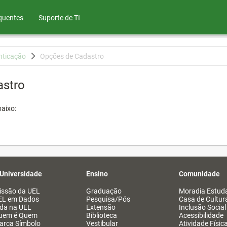
quentes
Suporte de TI
nticação
Opções de Cadastro
astro
aixo:
 Universidade
Ensino
Comunidade
issão da UEL
Graduação
Moradia Estuda
EL em Dados
Pesquisa/Pós
Casa de Cultur
ida na UEL
Extensão
Inclusão Social
uem é Quem
Biblioteca
Acessibilidade
arca Símbolo
Vestibular
Atividade Físic