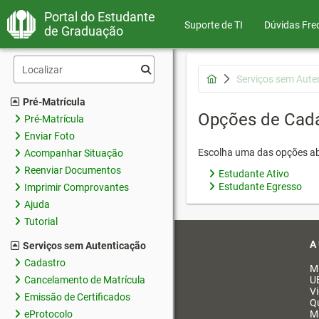
Portal do Estudante
Suporte de TI
Dúvidas Fre
de Graduação
Serviços sem Aute
Pré-Matrícula
Opções de Cad
Pré-Matrícula
Enviar Foto
Escolha uma das opções ab
Acompanhar Situação
Reenviar Documentos
Estudante Ativo
Estudante Egresso
Imprimir Comprovantes
Ajuda
Tutorial
A
Serviços sem Autenticação
Cadastro
M
Cancelamento de Matrícula
U
V
Emissão de Certificados
Q
eProtocolo
M