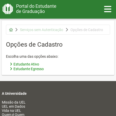
Portal do Estudante
Toggle
de Graduação
Serviços sem Autenticação
Opções de Cadastro
Opções de Cadastro
Escolha uma das opções abaixo:
Estudante Ativo
Estudante Egresso
A Universidade
Missão da UEL
UEL em Dados
Vida na UEL
Quem é Quem