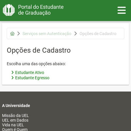
Portal do Estudante
Toggle
de Graduação
Serviços sem Autenticação
Opções de Cadastro
Opções de Cadastro
Escolha uma das opções abaixo:
Estudante Ativo
Estudante Egresso
A Universidade
Missão da UEL
UEL em Dados
Vida na UEL
Quem é Quem