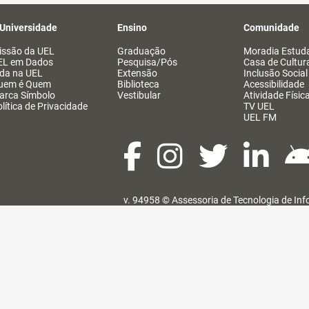
 Universidade
Ensino
Comunidade
issão da UEL
Graduação
Moradia Estuda
EL em Dados
Pesquisa/Pós
Casa de Cultur
ida na UEL
Extensão
Inclusão Social
uem é Quem
Biblioteca
Acessibilidade
arca Símbolo
Vestibular
Atividade Físic
lítica de Privacidade
TV UEL
UEL FM
v. 94958 ©
Assessoria de Tecnologia de In