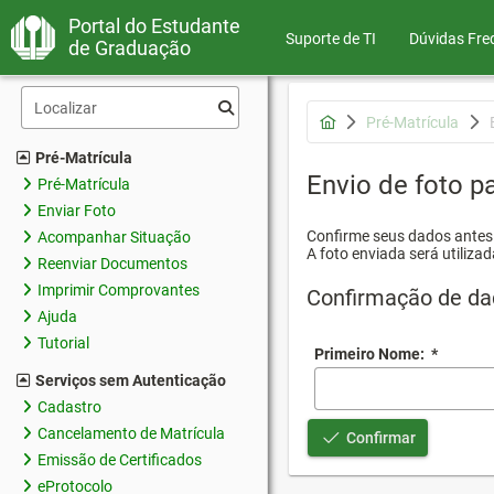
Portal do Estudante
Suporte de TI
Dúvidas Fre
de Graduação
Pré-Matrícula
Pré-Matrícula
Envio de foto pa
Pré-Matrícula
Enviar Foto
Confirme seus dados antes d
Acompanhar Situação
A foto enviada será utilizad
Reenviar Documentos
Imprimir Comprovantes
Confirmação de da
Ajuda
Tutorial
Primeiro Nome:
*
Serviços sem Autenticação
Cadastro
Cancelamento de Matrícula
Confirmar
Emissão de Certificados
eProtocolo