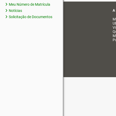
Meu Número de Matrícula
A
Notícias
Solicitação de Documentos
M
U
V
Q
M
Po