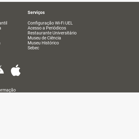
Serviços
ntil
Configuração Wi-Fi UEL
a
Acesso a Periódicos
Restaurante Universitário
Museu de Ciência
a
Museu Histórico
Sebec
formação
@