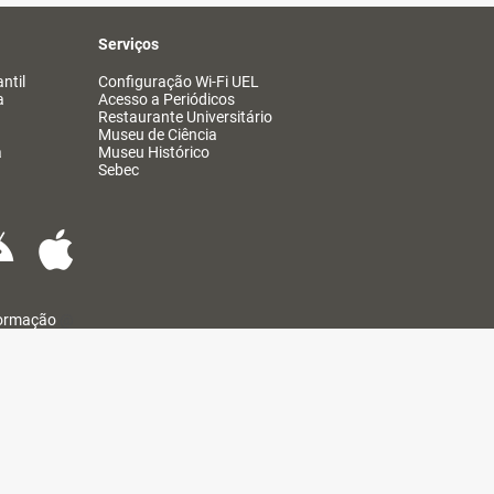
Serviços
ntil
Configuração Wi-Fi UEL
a
Acesso a Periódicos
Restaurante Universitário
Museu de Ciência
a
Museu Histórico
Sebec
formação
@