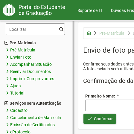
Portal do Estudante
Suporte de TI
Dúvidas Fre
de Graduação
Pré-Matrícula
Pré-Matrícula
Envio de foto pa
Pré-Matrícula
Enviar Foto
Confirme seus dados antes d
Acompanhar Situação
A foto enviada será utilizad
Reenviar Documentos
Imprimir Comprovantes
Confirmação de da
Ajuda
Tutorial
Primeiro Nome:
*
Serviços sem Autenticação
Cadastro
Cancelamento de Matrícula
Confirmar
Emissão de Certificados
eProtocolo