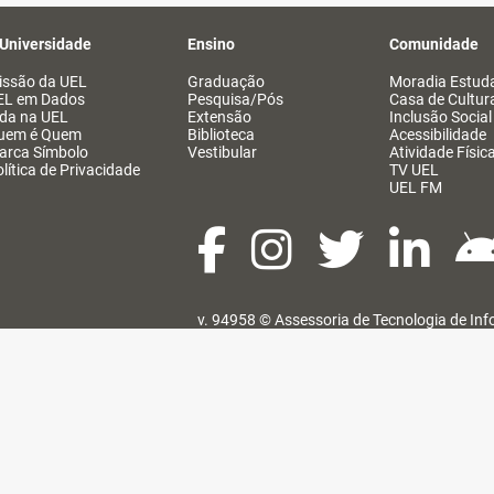
 Universidade
Ensino
Comunidade
issão da UEL
Graduação
Moradia Estuda
EL em Dados
Pesquisa/Pós
Casa de Cultur
ida na UEL
Extensão
Inclusão Social
uem é Quem
Biblioteca
Acessibilidade
arca Símbolo
Vestibular
Atividade Físic
lítica de Privacidade
TV UEL
UEL FM
v. 94958 ©
Assessoria de Tecnologia de In