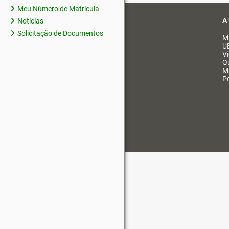
Meu Número de Matrícula
A
Notícias
Solicitação de Documentos
M
U
V
Q
M
Po