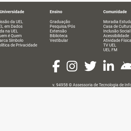
 Universidade
Ensino
Comunidade
issão da UEL
Graduação
Moradia Estuda
EL em Dados
Pesquisa/Pós
Casa de Cultur
ida na UEL
Extensão
Inclusão Social
uem é Quem
Biblioteca
Acessibilidade
arca Símbolo
Vestibular
Atividade Físic
lítica de Privacidade
TV UEL
UEL FM
v. 94958 ©
Assessoria de Tecnologia de In