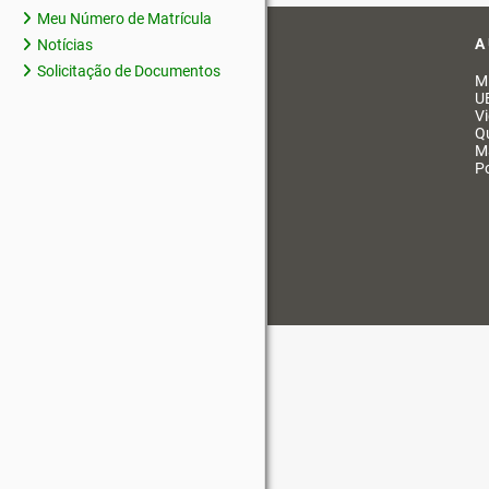
Meu Número de Matrícula
A
Notícias
Solicitação de Documentos
M
U
V
Q
M
Po