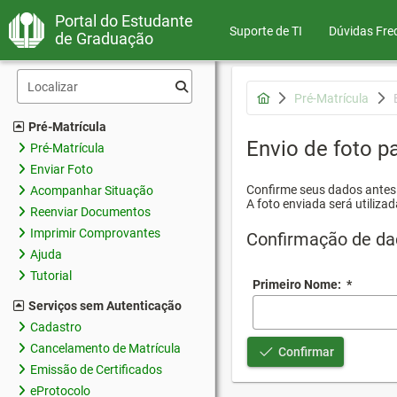
Portal do Estudante
Suporte de TI
Dúvidas Fre
de Graduação
Pré-Matrícula
Pré-Matrícula
Envio de foto pa
Pré-Matrícula
Enviar Foto
Confirme seus dados antes d
Acompanhar Situação
A foto enviada será utilizad
Reenviar Documentos
Imprimir Comprovantes
Confirmação de da
Ajuda
Tutorial
Primeiro Nome:
*
Serviços sem Autenticação
Cadastro
Cancelamento de Matrícula
Confirmar
Emissão de Certificados
eProtocolo