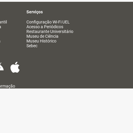
Serviços
ntil
Configuração Wi-Fi UEL
a
Acesso a Periódicos
Restaurante Universitário
Museu de Ciência
a
Museu Histórico
Sebec
formação
@