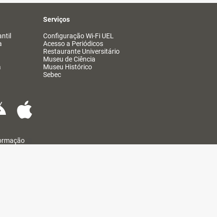
Serviços
ntil
Configuração Wi-Fi UEL
a
Acesso a Periódicos
Restaurante Universitário
Museu de Ciência
a
Museu Histórico
Sebec
formação
@