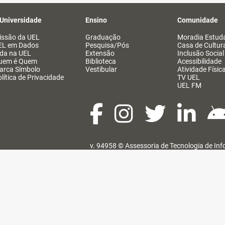
 Universidade
Ensino
Comunidade
issão da UEL
Graduação
Moradia Estuda
EL em Dados
Pesquisa/Pós
Casa de Cultur
ida na UEL
Extensão
Inclusão Social
uem é Quem
Biblioteca
Acessibilidade
arca Símbolo
Vestibular
Atividade Físic
lítica de Privacidade
TV UEL
UEL FM
v. 94958 ©
Assessoria de Tecnologia de In