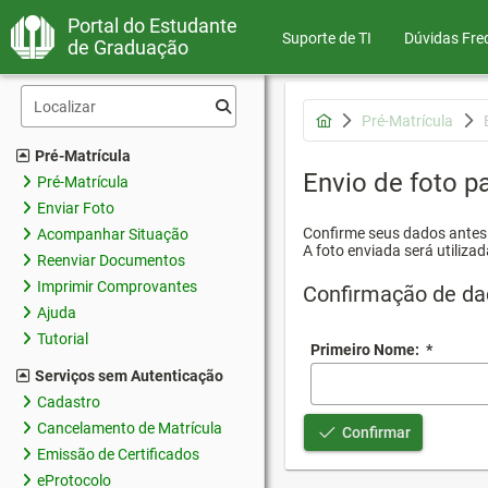
Portal do Estudante
Suporte de TI
Dúvidas Fre
de Graduação
Pré-Matrícula
Pré-Matrícula
Envio de foto pa
Pré-Matrícula
Enviar Foto
Confirme seus dados antes d
Acompanhar Situação
A foto enviada será utilizad
Reenviar Documentos
Imprimir Comprovantes
Confirmação de da
Ajuda
Tutorial
Primeiro Nome:
*
Serviços sem Autenticação
Cadastro
Cancelamento de Matrícula
Confirmar
Emissão de Certificados
eProtocolo