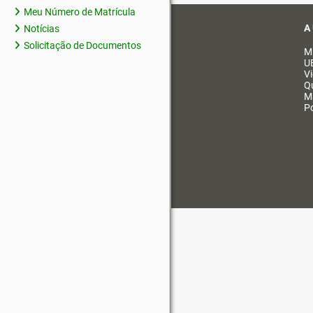
Meu Número de Matrícula
A
Notícias
Solicitação de Documentos
M
U
V
Q
M
Po