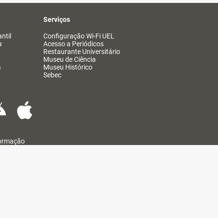
Serviços
ntil
Configuração Wi-Fi UEL
a
Acesso a Periódicos
Restaurante Universitário
Museu de Ciência
a
Museu Histórico
Sebec
formação
@