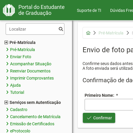
Portal do Estudante
Suporte de TI
Dúvidas Fre
de Graduação
Pré-Matrícula
Pré-Matrícula
Envio de foto pa
Pré-Matrícula
Enviar Foto
Confirme seus dados antes d
Acompanhar Situação
A foto enviada será utilizad
Reenviar Documentos
Imprimir Comprovantes
Confirmação de da
Ajuda
Tutorial
Primeiro Nome:
*
Serviços sem Autenticação
Cadastro
Cancelamento de Matrícula
Confirmar
Emissão de Certificados
eProtocolo