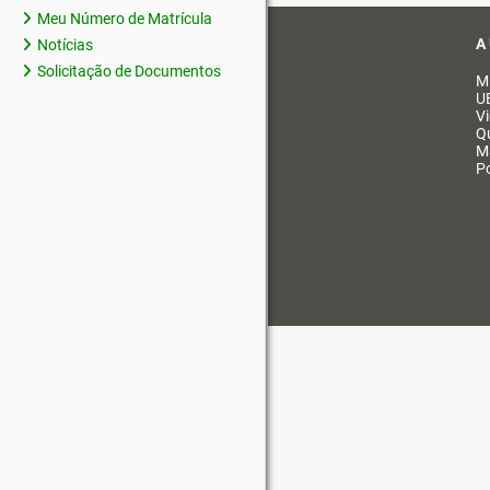
Meu Número de Matrícula
A
Notícias
Solicitação de Documentos
M
U
V
Q
M
Po