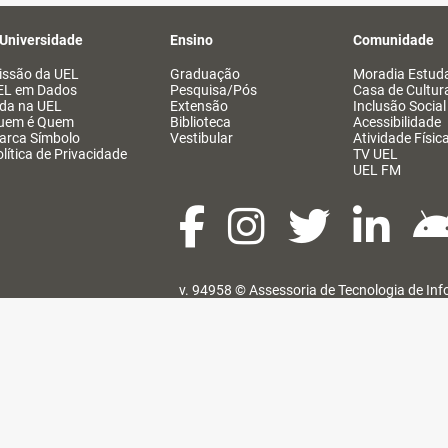
 Universidade
Ensino
Comunidade
issão da UEL
Graduação
Moradia Estuda
EL em Dados
Pesquisa/Pós
Casa de Cultur
ida na UEL
Extensão
Inclusão Social
uem é Quem
Biblioteca
Acessibilidade
arca Símbolo
Vestibular
Atividade Físic
lítica de Privacidade
TV UEL
UEL FM
v. 94958 ©
Assessoria de Tecnologia de In