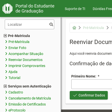
Portal do Estudante
Suporte de TI
Dúvidas Fre
de Graduação
Pré-Matrícula
Pré-Matrícula
Reenviar Docu
Pré-Matrícula
Enviar Foto
Aqui você reenvia document
Acompanhar Situação
Reenviar Documentos
Confirmação de da
Imprimir Comprovantes
Ajuda
Primeiro Nome:
*
Tutorial
Serviços sem Autenticação
Cadastro
Confirmar Dados
Cancelamento de Matrícula
Emissão de Certificados
eProtocolo