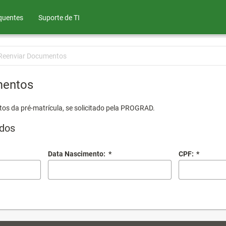
quentes
Suporte de TI
Reenviar Documentos
mentos
os da pré-matrícula, se solicitado pela PROGRAD.
dos
Data Nascimento:
*
CPF:
*