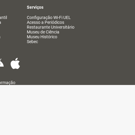
Serviços
ntil
Configuração Wi-Fi UEL
a
Acesso a Periódicos
Restaurante Universitário
Museu de Ciência
a
Museu Histórico
Sebec
formação
@