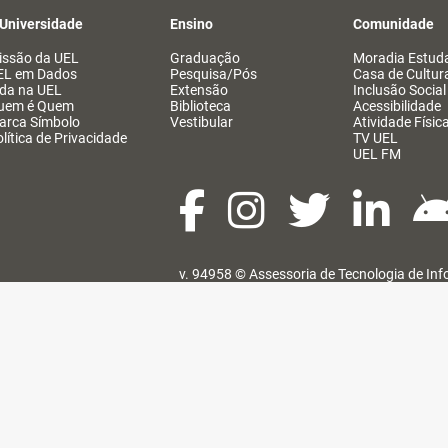
 Universidade
Ensino
Comunidade
issão da UEL
Graduação
Moradia Estuda
EL em Dados
Pesquisa/Pós
Casa de Cultur
ida na UEL
Extensão
Inclusão Social
uem é Quem
Biblioteca
Acessibilidade
arca Símbolo
Vestibular
Atividade Físic
lítica de Privacidade
TV UEL
UEL FM
v. 94958 ©
Assessoria de Tecnologia de In