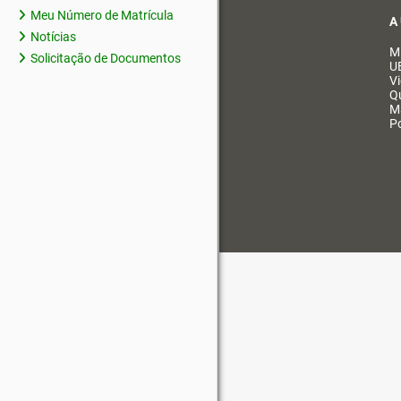
Meu Número de Matrícula
A
Notícias
M
Solicitação de Documentos
U
V
Q
M
Po