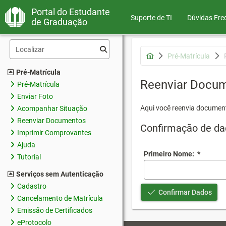
Portal do Estudante
Suporte de TI
Dúvidas Fre
de Graduação
Pré-Matrícula
Pré-Matrícula
Reenviar Docu
Pré-Matrícula
Enviar Foto
Aqui você reenvia document
Acompanhar Situação
Reenviar Documentos
Confirmação de da
Imprimir Comprovantes
Ajuda
Primeiro Nome:
*
Tutorial
Serviços sem Autenticação
Cadastro
Confirmar Dados
Cancelamento de Matrícula
Emissão de Certificados
eProtocolo