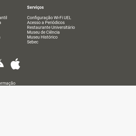
Serviços
ntil
Configuração Wi-Fi UEL
a
Acesso a Periódicos
Restaurante Universitário
Museu de Ciência
a
Museu Histórico
Sebec
formação
@