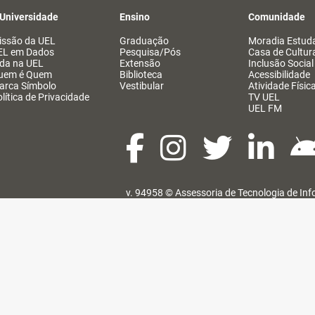
 Universidade
Ensino
Comunidade
issão da UEL
Graduação
Moradia Estuda
EL em Dados
Pesquisa/Pós
Casa de Cultur
ida na UEL
Extensão
Inclusão Social
uem é Quem
Biblioteca
Acessibilidade
arca Símbolo
Vestibular
Atividade Físic
lítica de Privacidade
TV UEL
UEL FM
v. 94958 ©
Assessoria de Tecnologia de In