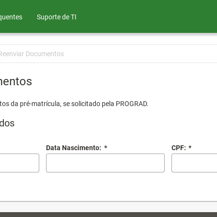
quentes
Suporte de TI
Reenviar Documentos
mentos
os da pré-matrícula, se solicitado pela PROGRAD.
dos
Data Nascimento:
*
CPF:
*