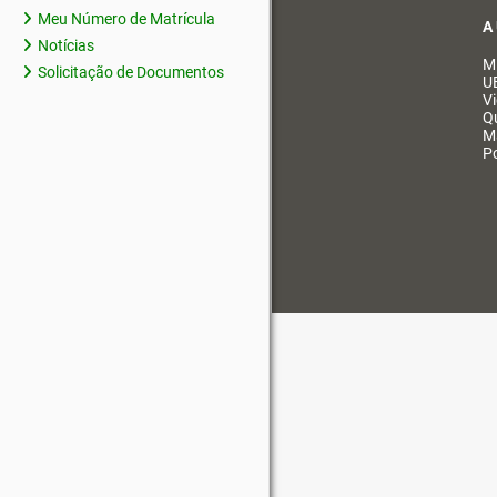
Meu Número de Matrícula
A
Notícias
M
Solicitação de Documentos
U
V
Q
M
Po