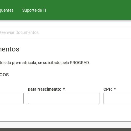
quentes
Suporte de TI
Reenviar Documentos
mentos
os da pré-matrícula, se solicitado pela PROGRAD.
dos
Data Nascimento:
*
CPF:
*