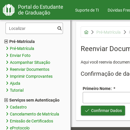
Portal do Estudante
Suporte de TI
Dúvidas Fre
de Graduação
Pré-Matrícula
Pré-Matrícula
Reenviar Docu
Pré-Matrícula
Enviar Foto
Aqui você reenvia document
Acompanhar Situação
Reenviar Documentos
Confirmação de da
Imprimir Comprovantes
Ajuda
Primeiro Nome:
*
Tutorial
Serviços sem Autenticação
Cadastro
Confirmar Dados
Cancelamento de Matrícula
Emissão de Certificados
eProtocolo