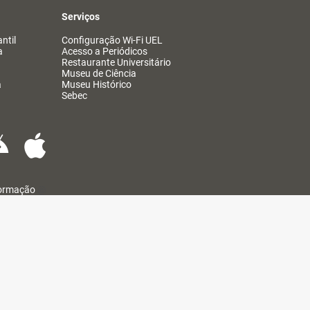
Serviços
ntil
Configuração Wi-Fi UEL
a
Acesso a Periódicos
Restaurante Universitário
Museu de Ciência
a
Museu Histórico
Sebec
formação
@