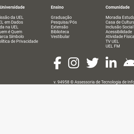
 Universidade
Ensino
Comunidade
issão da UEL
Graduação
Moradia Estuda
EL em Dados
Pesquisa/Pós
Casa de Cultur
ida na UEL
Extensão
Inclusão Social
uem é Quem
Biblioteca
Acessibilidade
arca Símbolo
Vestibular
Atividade Físic
lítica de Privacidade
TV UEL
UEL FM
v. 94958 ©
Assessoria de Tecnologia de In