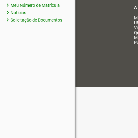
Meu Número de Matrícula
A
Notícias
M
Solicitação de Documentos
U
V
Q
M
Po