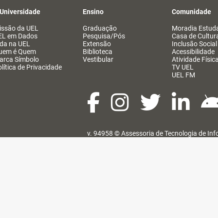
 Universidade
Ensino
Comunidade
issão da UEL
Graduação
Moradia Estuda
EL em Dados
Pesquisa/Pós
Casa de Cultur
ida na UEL
Extensão
Inclusão Social
uem é Quem
Biblioteca
Acessibilidade
arca Símbolo
Vestibular
Atividade Físic
lítica de Privacidade
TV UEL
UEL FM
v. 94958 ©
Assessoria de Tecnologia de In