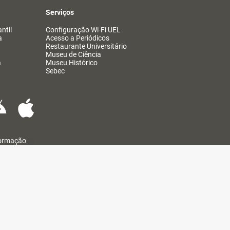
Serviços
ntil
Configuração Wi-Fi UEL
a
Acesso a Periódicos
Restaurante Universitário
Museu de Ciência
a
Museu Histórico
Sebec
formação
@