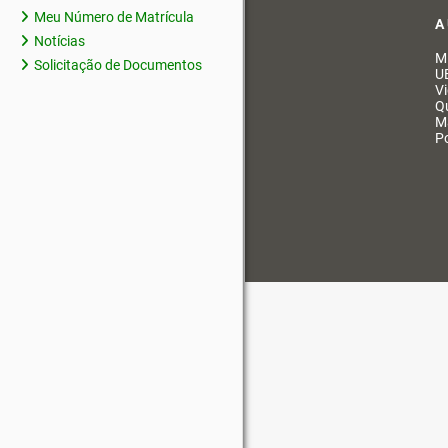
Meu Número de Matrícula
A
Notícias
M
Solicitação de Documentos
U
V
Q
M
Po