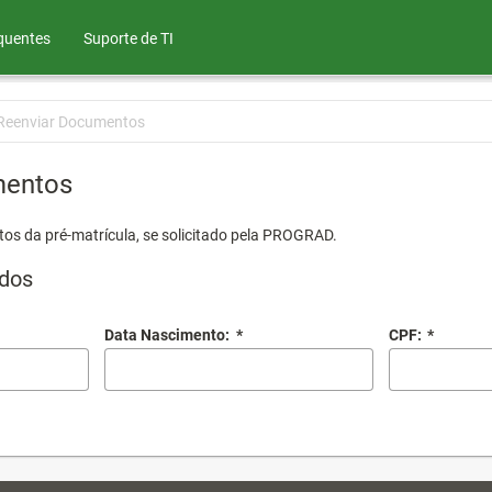
quentes
Suporte de TI
Reenviar Documentos
mentos
os da pré-matrícula, se solicitado pela PROGRAD.
dos
Data Nascimento:
*
CPF:
*