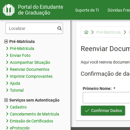
Portal do Estudante
Suporte de TI
Dúvidas Fre
de Graduação
Pré-Matrícula
Pré-Matrícula
Reenviar Docu
Pré-Matrícula
Enviar Foto
Aqui você reenvia document
Acompanhar Situação
Reenviar Documentos
Confirmação de da
Imprimir Comprovantes
Ajuda
Primeiro Nome:
*
Tutorial
Serviços sem Autenticação
Cadastro
Confirmar Dados
Cancelamento de Matrícula
Emissão de Certificados
eProtocolo