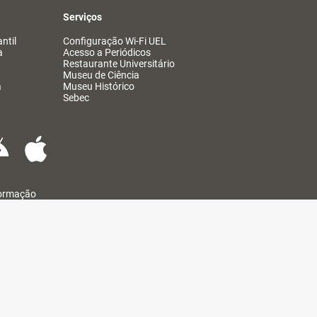
Serviços
ntil
Configuração Wi-Fi UEL
a
Acesso a Periódicos
Restaurante Universitário
Museu de Ciência
a
Museu Histórico
Sebec
formação
@