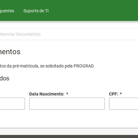
quentes
Suporte de TI
Reenviar Documentos
mentos
os da pré-matrícula, se solicitado pela PROGRAD.
dos
Data Nascimento:
*
CPF:
*