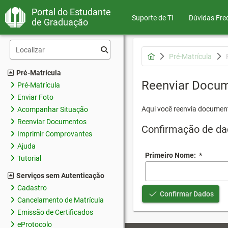
Portal do Estudante
Suporte de TI
Dúvidas Fre
de Graduação
Pré-Matrícula
Pré-Matrícula
Reenviar Docu
Pré-Matrícula
Enviar Foto
Aqui você reenvia document
Acompanhar Situação
Reenviar Documentos
Confirmação de da
Imprimir Comprovantes
Ajuda
Primeiro Nome:
*
Tutorial
Serviços sem Autenticação
Cadastro
Confirmar Dados
Cancelamento de Matrícula
Emissão de Certificados
eProtocolo