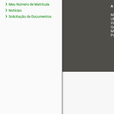
Meu Número de Matrícula
A
Notícias
M
Solicitação de Documentos
U
V
Q
M
Po