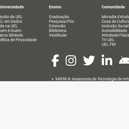
 Universidade
Ensino
Comunidade
issão da UEL
Graduação
Moradia Estuda
EL em Dados
Pesquisa/Pós
Casa de Cultur
ida na UEL
Extensão
Inclusão Social
uem é Quem
Biblioteca
Acessibilidade
arca Símbolo
Vestibular
Atividade Físic
lítica de Privacidade
TV UEL
UEL FM
v. 94958 ©
Assessoria de Tecnologia de In