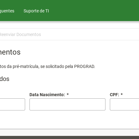
quentes
Suporte de TI
Reenviar Documentos
mentos
os da pré-matrícula, se solicitado pela PROGRAD.
dos
Data Nascimento:
*
CPF:
*