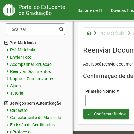
Portal do Estudante
Suporte de TI
Dúvidas Fre
de Graduação
Pré-Matrícula
Pré-Matrícula
Reenviar Docu
Pré-Matrícula
Enviar Foto
Aqui você reenvia document
Acompanhar Situação
Reenviar Documentos
Confirmação de da
Imprimir Comprovantes
Ajuda
Primeiro Nome:
*
Tutorial
Serviços sem Autenticação
Cadastro
Confirmar Dados
Cancelamento de Matrícula
Emissão de Certificados
eProtocolo