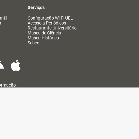
Serviços
ntil
Configuração Wi-Fi UEL
a
Acesso a Periódicos
Restaurante Universitário
Museu de Ciência
a
Museu Histórico
Sebec
formação
@