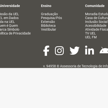
 Universidade
Ensino
Comunidade
issão da UEL
Graduação
Moradia Estuda
EL em Dados
Pesquisa/Pós
Casa de Cultur
ida na UEL
Extensão
Inclusão Social
uem é Quem
Biblioteca
Acessibilidade
arca Símbolo
Vestibular
Atividade Físic
lítica de Privacidade
TV UEL
UEL FM
v. 94958 ©
Assessoria de Tecnologia de In