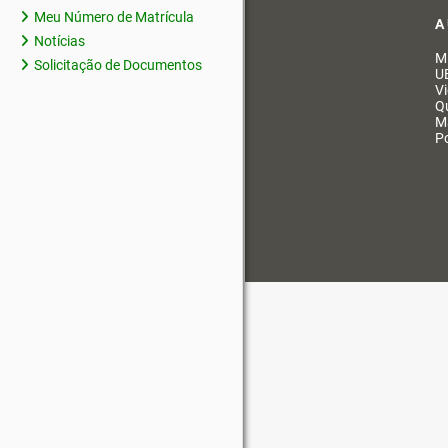
Meu Número de Matrícula
A
Notícias
M
Solicitação de Documentos
U
V
Q
M
Po