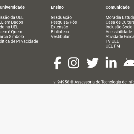
 Universidade
Ensino
Comunidade
issão da UEL
Graduação
Moradia Estuda
EL em Dados
Pesquisa/Pós
Casa de Cultur
ida na UEL
Extensão
Inclusão Social
uem é Quem
Biblioteca
Acessibilidade
arca Símbolo
Vestibular
Atividade Físic
lítica de Privacidade
TV UEL
UEL FM
v. 94958 ©
Assessoria de Tecnologia de In