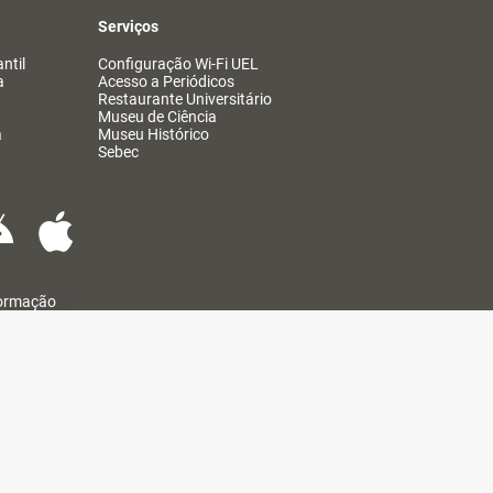
Serviços
ntil
Configuração Wi-Fi UEL
a
Acesso a Periódicos
Restaurante Universitário
Museu de Ciência
a
Museu Histórico
Sebec
formação
@