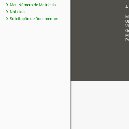
Meu Número de Matrícula
A
Notícias
M
Solicitação de Documentos
U
V
Q
M
Po