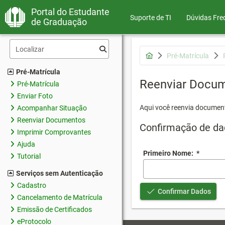
Portal do Estudante
Suporte de TI
Dúvidas Fre
de Graduação
Pré-Matrícula
Pré-Matrícula
Reenviar Docu
Pré-Matrícula
Enviar Foto
Aqui você reenvia document
Acompanhar Situação
Reenviar Documentos
Confirmação de da
Imprimir Comprovantes
Ajuda
Primeiro Nome:
*
Tutorial
Serviços sem Autenticação
Cadastro
Confirmar Dados
Cancelamento de Matrícula
Emissão de Certificados
eProtocolo