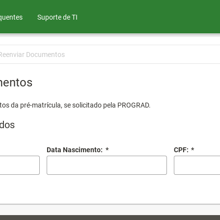
quentes
Suporte de TI
Reenviar Documentos
mentos
os da pré-matrícula, se solicitado pela PROGRAD.
dos
Data Nascimento:
*
CPF:
*