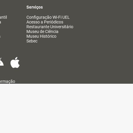
Serviços
ntil
Configuração Wi-Fi UEL
a
Acesso a Periódicos
Restaurante Universitário
Museu de Ciência
a
Museu Histórico
Sebec
formação
@