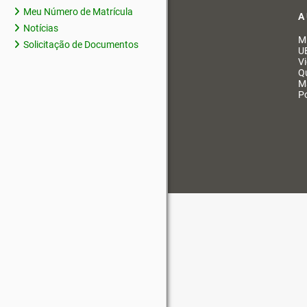
Meu Número de Matrícula
A
Notícias
M
Solicitação de Documentos
U
V
Q
M
Po