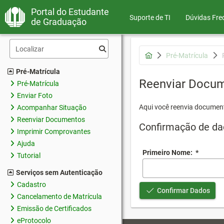
Portal do Estudante
Suporte de TI
Dúvidas Fre
de Graduação
Pré-Matrícula
Pré-Matrícula
Reenviar Docu
Pré-Matrícula
Enviar Foto
Aqui você reenvia document
Acompanhar Situação
Reenviar Documentos
Confirmação de da
Imprimir Comprovantes
Ajuda
Primeiro Nome:
*
Tutorial
Serviços sem Autenticação
Cadastro
Confirmar Dados
Cancelamento de Matrícula
Emissão de Certificados
eProtocolo