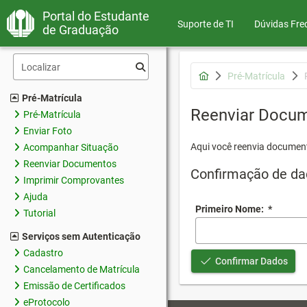
Portal do Estudante
Suporte de TI
Dúvidas Fre
de Graduação
Pré-Matrícula
Pré-Matrícula
Reenviar Docu
Pré-Matrícula
Enviar Foto
Aqui você reenvia document
Acompanhar Situação
Reenviar Documentos
Confirmação de da
Imprimir Comprovantes
Ajuda
Primeiro Nome:
*
Tutorial
Serviços sem Autenticação
Cadastro
Confirmar Dados
Cancelamento de Matrícula
Emissão de Certificados
eProtocolo