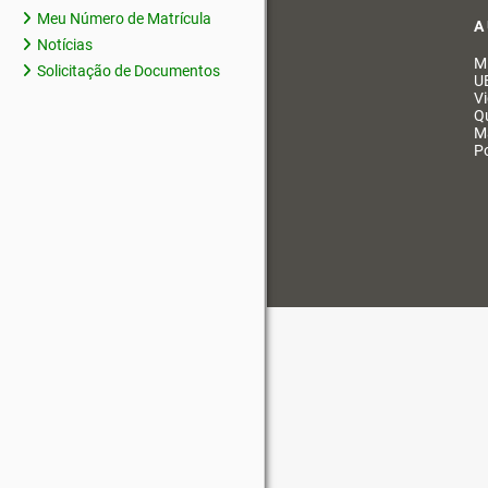
Meu Número de Matrícula
A
Notícias
M
Solicitação de Documentos
U
V
Q
M
Po