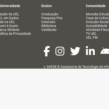
 Universidade
Ensino
Comunidade
issão da UEL
Graduação
Moradia Estuda
EL em Dados
Pesquisa/Pós
Casa de Cultur
ida na UEL
Extensão
Inclusão Social
uem é Quem
Biblioteca
Acessibilidade
arca Símbolo
Vestibular
Atividade Físic
lítica de Privacidade
TV UEL
UEL FM
v. 94958 ©
Assessoria de Tecnologia de In