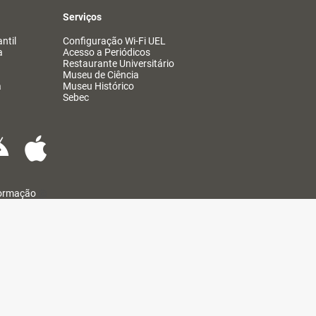
Serviços
ntil
Configuração Wi-Fi UEL
a
Acesso a Periódicos
Restaurante Universitário
Museu de Ciência
a
Museu Histórico
Sebec
formação
@