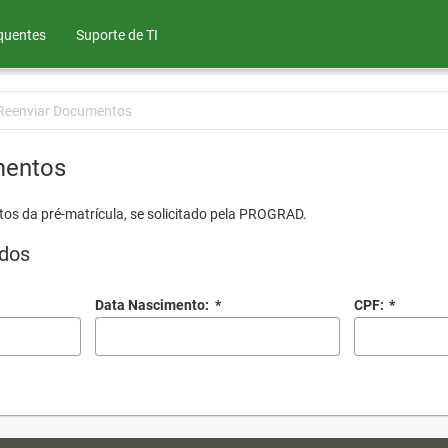
quentes
Suporte de TI
Reenviar Documentos
mentos
os da pré-matrícula, se solicitado pela PROGRAD.
dos
Data Nascimento:
*
CPF:
*