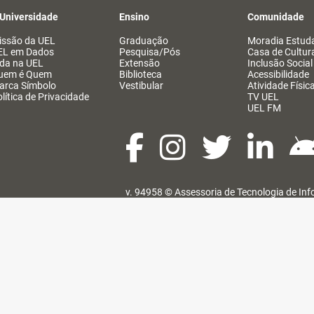
 Universidade
Ensino
Comunidade
issão da UEL
Graduação
Moradia Estuda
EL em Dados
Pesquisa/Pós
Casa de Cultur
ida na UEL
Extensão
Inclusão Social
uem é Quem
Biblioteca
Acessibilidade
arca Símbolo
Vestibular
Atividade Físic
lítica de Privacidade
TV UEL
UEL FM
v. 94958 ©
Assessoria de Tecnologia de In