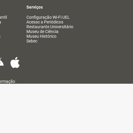
Serviços
ntil
Configuração Wi-Fi UEL
a
Acesso a Periódicos
Restaurante Universitário
Museu de Ciência
a
Museu Histórico
Sebec
formação
@