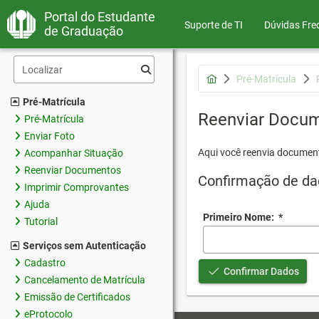
Portal do Estudante
Suporte de TI
Dúvidas Fre
de Graduação
Pré-Matrícula
Pré-Matrícula
Reenviar Docu
Pré-Matrícula
Enviar Foto
Aqui você reenvia document
Acompanhar Situação
Reenviar Documentos
Confirmação de da
Imprimir Comprovantes
Ajuda
Primeiro Nome:
*
Tutorial
Serviços sem Autenticação
Cadastro
Confirmar Dados
Cancelamento de Matrícula
Emissão de Certificados
eProtocolo