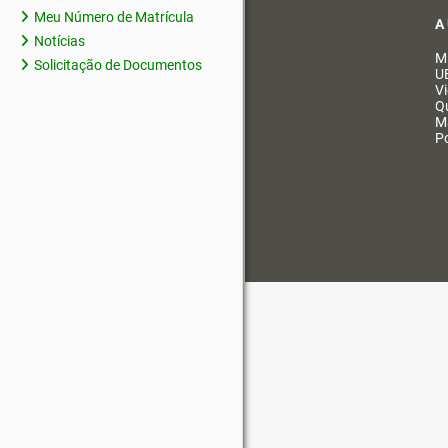
Meu Número de Matrícula
A
Notícias
M
Solicitação de Documentos
U
V
Q
M
Po