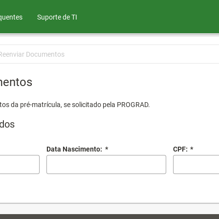
quentes
Suporte de TI
Reenviar Documentos
mentos
os da pré-matrícula, se solicitado pela PROGRAD.
dos
Data Nascimento:
*
CPF:
*