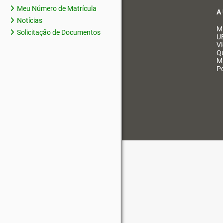
Meu Número de Matrícula
A
Notícias
M
Solicitação de Documentos
U
V
Q
M
Po