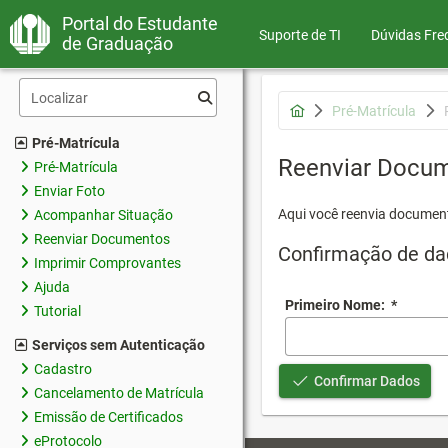
Portal do Estudante
Suporte de TI
Dúvidas Fre
de Graduação
Pré-Matrícula
Pré-Matrícula
Reenviar Docu
Pré-Matrícula
Enviar Foto
Aqui você reenvia document
Acompanhar Situação
Reenviar Documentos
Confirmação de da
Imprimir Comprovantes
Ajuda
Primeiro Nome:
*
Tutorial
Serviços sem Autenticação
Cadastro
Confirmar Dados
Cancelamento de Matrícula
Emissão de Certificados
eProtocolo