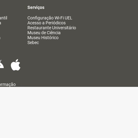
Serviços
ntil
Configuração Wi-Fi UEL
a
Acesso a Periódicos
Restaurante Universitário
Museu de Ciência
a
Museu Histórico
Sebec
formação
@