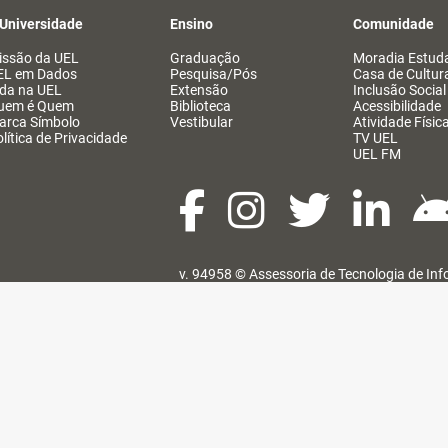
 Universidade
Ensino
Comunidade
issão da UEL
Graduação
Moradia Estuda
EL em Dados
Pesquisa/Pós
Casa de Cultur
ida na UEL
Extensão
Inclusão Social
uem é Quem
Biblioteca
Acessibilidade
arca Símbolo
Vestibular
Atividade Físic
lítica de Privacidade
TV UEL
UEL FM
v. 94958 ©
Assessoria de Tecnologia de In