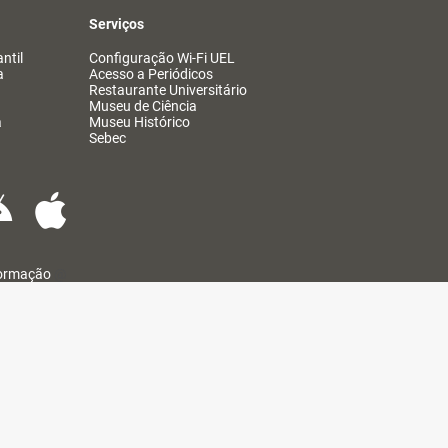
Serviços
ntil
Configuração Wi-Fi UEL
a
Acesso a Periódicos
Restaurante Universitário
Museu de Ciência
a
Museu Histórico
Sebec
formação
@