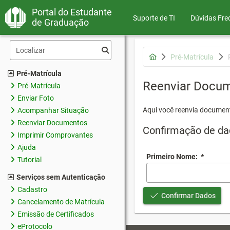
Portal do Estudante
Suporte de TI
Dúvidas Fre
de Graduação
Pré-Matrícula
Pré-Matrícula
Reenviar Docu
Pré-Matrícula
Enviar Foto
Aqui você reenvia document
Acompanhar Situação
Reenviar Documentos
Confirmação de da
Imprimir Comprovantes
Ajuda
Primeiro Nome:
*
Tutorial
Serviços sem Autenticação
Cadastro
Confirmar Dados
Cancelamento de Matrícula
Emissão de Certificados
eProtocolo