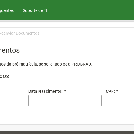
quentes
Suporte de TI
Reenviar Documentos
mentos
os da pré-matrícula, se solicitado pela PROGRAD.
dos
Data Nascimento:
*
CPF:
*