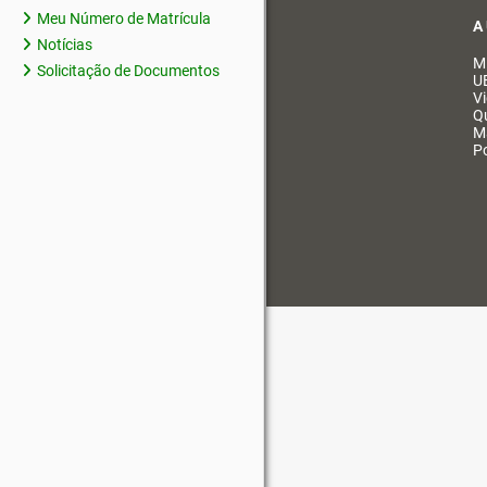
Meu Número de Matrícula
A
Notícias
M
Solicitação de Documentos
U
V
Q
M
Po