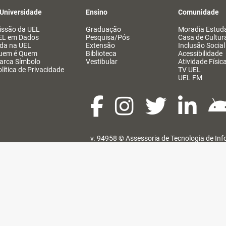
 Universidade
Ensino
Comunidade
issão da UEL
Graduação
Moradia Estuda
EL em Dados
Pesquisa/Pós
Casa de Cultur
ida na UEL
Extensão
Inclusão Social
uem é Quem
Biblioteca
Acessibilidade
arca Símbolo
Vestibular
Atividade Físic
lítica de Privacidade
TV UEL
UEL FM
v. 94958 ©
Assessoria de Tecnologia de In