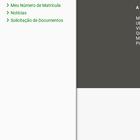
Meu Número de Matrícula
A
Notícias
M
Solicitação de Documentos
U
V
Q
M
Po