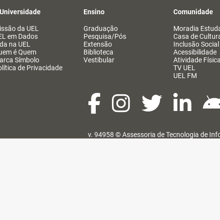
 Universidade
Ensino
Comunidade
issão da UEL
Graduação
Moradia Estuda
EL em Dados
Pesquisa/Pós
Casa de Cultur
ida na UEL
Extensão
Inclusão Social
uem é Quem
Biblioteca
Acessibilidade
arca Símbolo
Vestibular
Atividade Físic
lítica de Privacidade
TV UEL
UEL FM
v. 94958 ©
Assessoria de Tecnologia de In