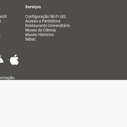
Serviços
ntil
Configuração Wi-Fi UEL
a
Acesso a Periódicos
Restaurante Universitário
Museu de Ciência
a
Museu Histórico
Sebec
formação
@