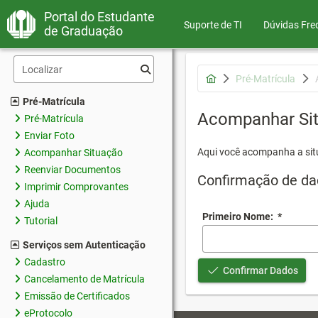
Portal do Estudante
Suporte de TI
Dúvidas Fre
de Graduação
Pré-Matrícula
Pré-Matrícula
Acompanhar Si
Pré-Matrícula
Enviar Foto
Aqui você acompanha a sit
Acompanhar Situação
Reenviar Documentos
Confirmação de da
Imprimir Comprovantes
Ajuda
Primeiro Nome:
*
Tutorial
Serviços sem Autenticação
Cadastro
Confirmar Dados
Cancelamento de Matrícula
Emissão de Certificados
eProtocolo