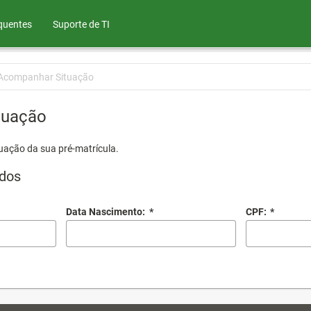
quentes
Suporte de TI
Acompanhar Situação
tuação
uação da sua pré-matrícula.
dos
Data Nascimento:
*
CPF:
*