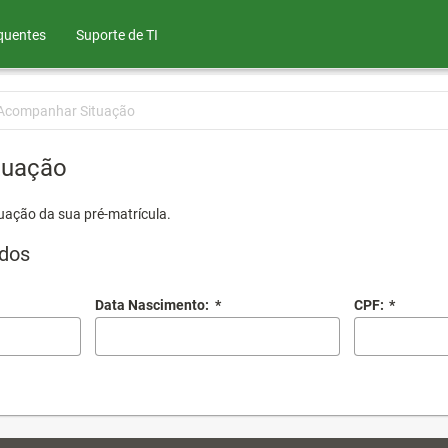
quentes
Suporte de TI
Acompanhar Situação
tuação
uação da sua pré-matrícula.
dos
Data Nascimento:
*
CPF:
*