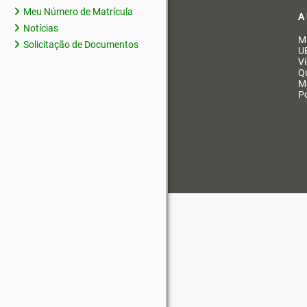
Meu Número de Matrícula
A
Notícias
M
Solicitação de Documentos
U
V
Q
M
Po