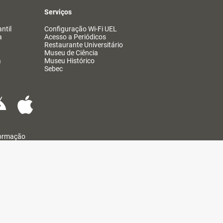
Serviços
ntil
Configuração Wi-Fi UEL
a
Acesso a Periódicos
Restaurante Universitário
Museu de Ciência
a
Museu Histórico
Sebec
formação
@