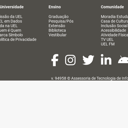
 Universidade
Ensino
Comunidade
issão da UEL
Graduação
Moradia Estuda
EL em Dados
Pesquisa/Pós
Casa de Cultur
ida na UEL
Extensão
Inclusão Social
uem é Quem
Biblioteca
Acessibilidade
arca Símbolo
Vestibular
Atividade Físic
lítica de Privacidade
TV UEL
UEL FM
v. 94958 ©
Assessoria de Tecnologia de In