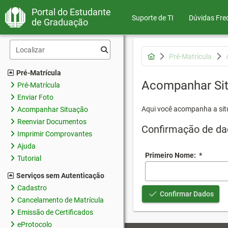
Portal do Estudante
Suporte de TI
Dúvidas Fre
de Graduação
Pré-Matrícula
Pré-Matrícula
Acompanhar Si
Pré-Matrícula
Enviar Foto
Aqui você acompanha a sit
Acompanhar Situação
Reenviar Documentos
Confirmação de da
Imprimir Comprovantes
Ajuda
Primeiro Nome:
*
Tutorial
Serviços sem Autenticação
Cadastro
Confirmar Dados
Cancelamento de Matrícula
Emissão de Certificados
eProtocolo