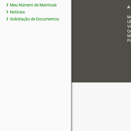
Meu Número de Matrícula
A
Notícias
M
Solicitação de Documentos
U
V
Q
M
Po