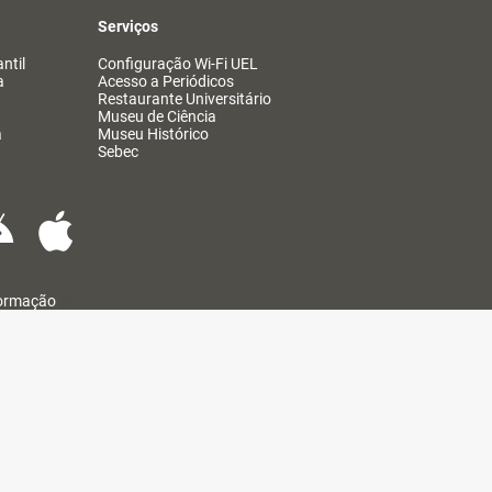
Serviços
ntil
Configuração Wi-Fi UEL
a
Acesso a Periódicos
Restaurante Universitário
Museu de Ciência
a
Museu Histórico
Sebec
formação
@