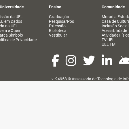
 Universidade
Ensino
Comunidade
issão da UEL
Graduação
Moradia Estuda
EL em Dados
Pesquisa/Pós
Casa de Cultur
ida na UEL
Extensão
Inclusão Social
uem é Quem
Biblioteca
Acessibilidade
arca Símbolo
Vestibular
Atividade Físic
lítica de Privacidade
TV UEL
UEL FM
v. 94958 ©
Assessoria de Tecnologia de In