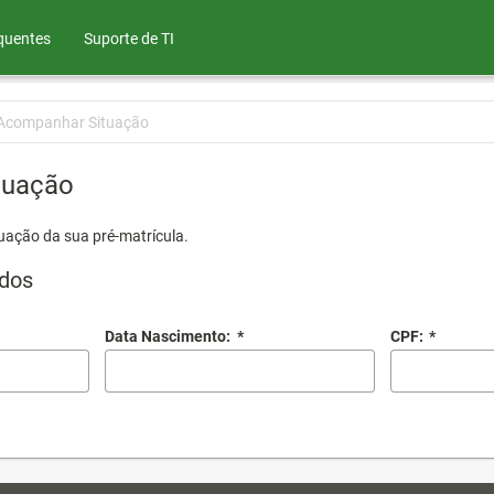
quentes
Suporte de TI
Acompanhar Situação
tuação
uação da sua pré-matrícula.
dos
Data Nascimento:
*
CPF:
*