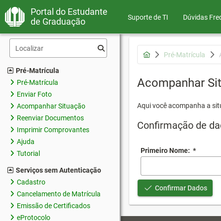
Portal do Estudante
Suporte de TI
Dúvidas Fre
de Graduação
Pré-Matrícula
Pré-Matrícula
Acompanhar Si
Pré-Matrícula
Enviar Foto
Aqui você acompanha a sit
Acompanhar Situação
Reenviar Documentos
Confirmação de da
Imprimir Comprovantes
Ajuda
Primeiro Nome:
*
Tutorial
Serviços sem Autenticação
Cadastro
Confirmar Dados
Cancelamento de Matrícula
Emissão de Certificados
eProtocolo