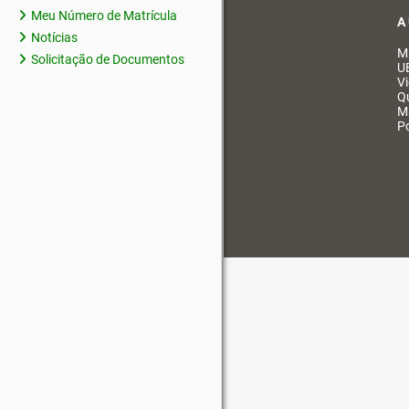
Meu Número de Matrícula
A
Notícias
M
Solicitação de Documentos
U
V
Q
M
Po