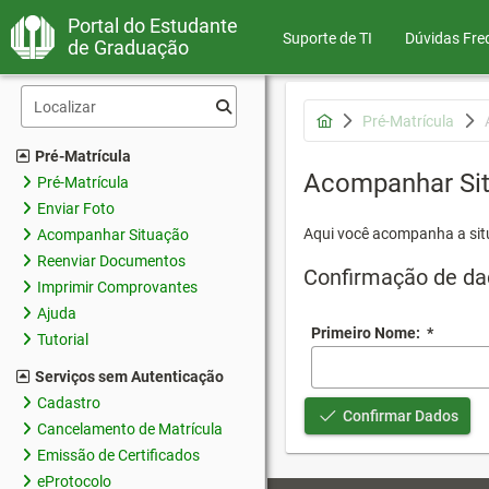
Portal do Estudante
Suporte de TI
Dúvidas Fre
de Graduação
Pré-Matrícula
Pré-Matrícula
Acompanhar Si
Pré-Matrícula
Enviar Foto
Aqui você acompanha a sit
Acompanhar Situação
Reenviar Documentos
Confirmação de da
Imprimir Comprovantes
Ajuda
Primeiro Nome:
*
Tutorial
Serviços sem Autenticação
Cadastro
Confirmar Dados
Cancelamento de Matrícula
Emissão de Certificados
eProtocolo