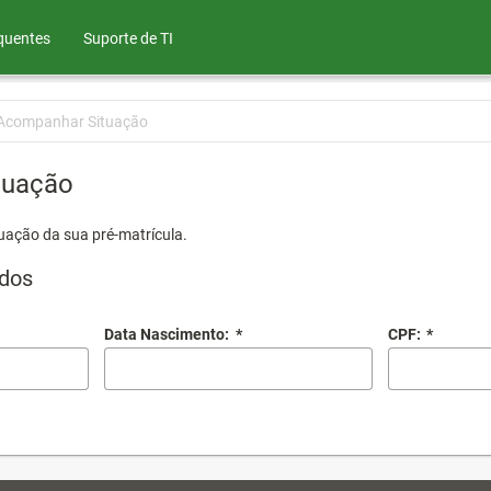
quentes
Suporte de TI
Acompanhar Situação
tuação
uação da sua pré-matrícula.
dos
Data Nascimento:
*
CPF:
*