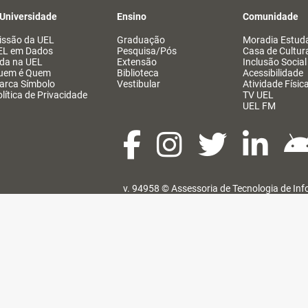
 Universidade
Ensino
Comunidade
issão da UEL
Graduação
Moradia Estuda
EL em Dados
Pesquisa/Pós
Casa de Cultur
ida na UEL
Extensão
Inclusão Social
uem é Quem
Biblioteca
Acessibilidade
arca Símbolo
Vestibular
Atividade Físic
lítica de Privacidade
TV UEL
UEL FM
v. 94958 ©
Assessoria de Tecnologia de In