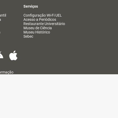
Serviços
ntil
Configuração Wi-Fi UEL
a
Acesso a Periódicos
Restaurante Universitário
Museu de Ciência
a
Museu Histórico
Sebec
formação
@