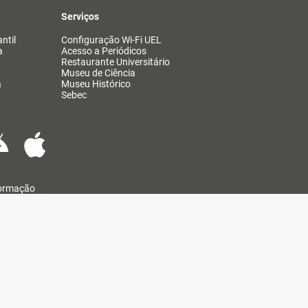
Serviços
ntil
Configuração Wi-Fi UEL
a
Acesso a Periódicos
Restaurante Universitário
Museu de Ciência
a
Museu Histórico
Sebec
formação
@