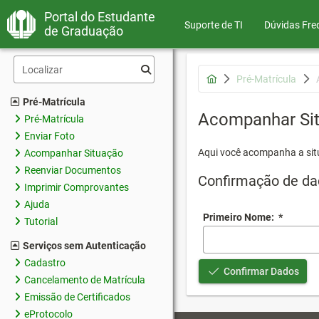
Portal do Estudante
Suporte de TI
Dúvidas Fre
de Graduação
Pré-Matrícula
Pré-Matrícula
Acompanhar Si
Pré-Matrícula
Enviar Foto
Aqui você acompanha a sit
Acompanhar Situação
Reenviar Documentos
Confirmação de da
Imprimir Comprovantes
Ajuda
Primeiro Nome:
*
Tutorial
Serviços sem Autenticação
Cadastro
Confirmar Dados
Cancelamento de Matrícula
Emissão de Certificados
eProtocolo