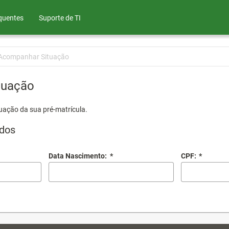
quentes
Suporte de TI
Acompanhar Situação
tuação
uação da sua pré-matrícula.
dos
Data Nascimento:
*
CPF:
*