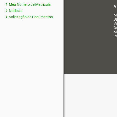
Meu Número de Matrícula
A
Notícias
M
Solicitação de Documentos
U
V
Q
M
Po