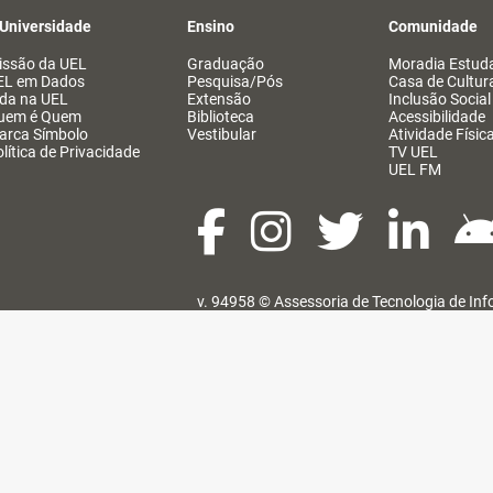
 Universidade
Ensino
Comunidade
issão da UEL
Graduação
Moradia Estuda
EL em Dados
Pesquisa/Pós
Casa de Cultur
ida na UEL
Extensão
Inclusão Social
uem é Quem
Biblioteca
Acessibilidade
arca Símbolo
Vestibular
Atividade Físic
lítica de Privacidade
TV UEL
UEL FM
v. 94958 ©
Assessoria de Tecnologia de In