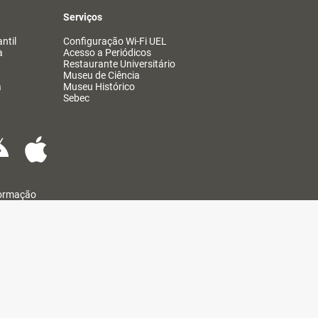
Serviços
ntil
Configuração Wi-Fi UEL
a
Acesso a Periódicos
Restaurante Universitário
Museu de Ciência
a
Museu Histórico
Sebec
formação
@