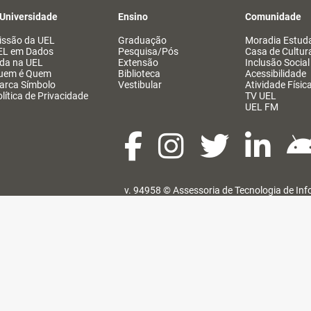
 Universidade
Ensino
Comunidade
issão da UEL
Graduação
Moradia Estuda
EL em Dados
Pesquisa/Pós
Casa de Cultur
ida na UEL
Extensão
Inclusão Social
uem é Quem
Biblioteca
Acessibilidade
arca Símbolo
Vestibular
Atividade Físic
lítica de Privacidade
TV UEL
UEL FM
v. 94958 ©
Assessoria de Tecnologia de In