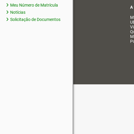
Meu Número de Matrícula
A
Notícias
M
Solicitação de Documentos
U
V
Q
M
Po