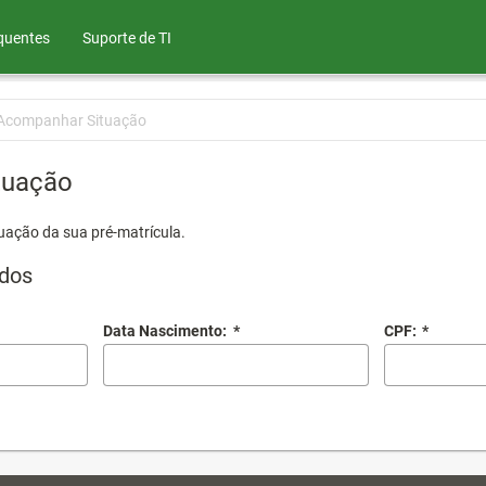
quentes
Suporte de TI
Acompanhar Situação
tuação
uação da sua pré-matrícula.
dos
Data Nascimento:
*
CPF:
*