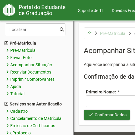
Portal do Estudante
Suporte de TI
Dúvidas Fre
de Graduação
Pré-Matrícula
Pré-Matrícula
Acompanhar Si
Pré-Matrícula
Enviar Foto
Aqui você acompanha a sit
Acompanhar Situação
Reenviar Documentos
Confirmação de da
Imprimir Comprovantes
Ajuda
Primeiro Nome:
*
Tutorial
Serviços sem Autenticação
Cadastro
Confirmar Dados
Cancelamento de Matrícula
Emissão de Certificados
eProtocolo