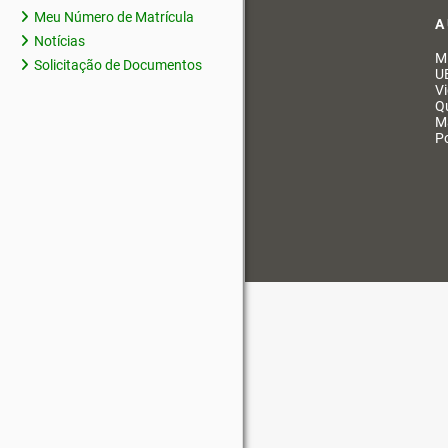
Meu Número de Matrícula
A
Notícias
M
Solicitação de Documentos
U
V
Q
M
Po