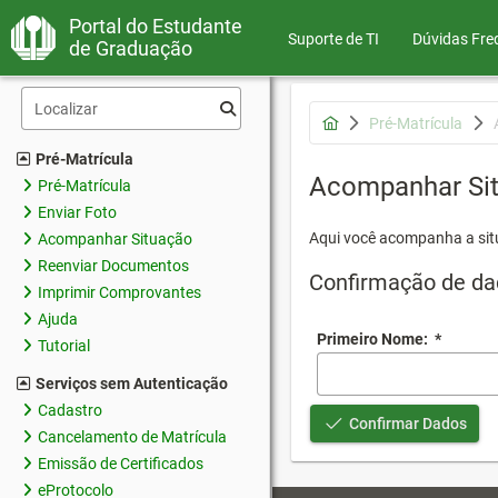
Portal do Estudante
Suporte de TI
Dúvidas Fre
de Graduação
Pré-Matrícula
Pré-Matrícula
Acompanhar Si
Pré-Matrícula
Enviar Foto
Aqui você acompanha a sit
Acompanhar Situação
Reenviar Documentos
Confirmação de da
Imprimir Comprovantes
Ajuda
Primeiro Nome:
*
Tutorial
Serviços sem Autenticação
Cadastro
Confirmar Dados
Cancelamento de Matrícula
Emissão de Certificados
eProtocolo