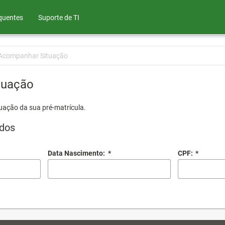
quentes
Suporte de TI
Acompanhar Situação
tuação
uação da sua pré-matrícula.
dos
Data Nascimento:
*
CPF:
*