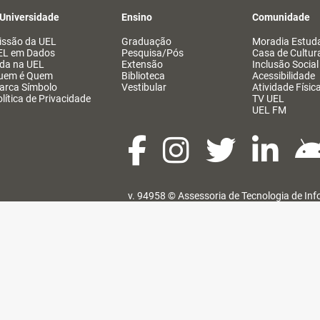
 Universidade
Ensino
Comunidade
issão da UEL
Graduação
Moradia Estuda
EL em Dados
Pesquisa/Pós
Casa de Cultur
ida na UEL
Extensão
Inclusão Social
uem é Quem
Biblioteca
Acessibilidade
arca Símbolo
Vestibular
Atividade Físic
lítica de Privacidade
TV UEL
UEL FM
v. 94958 ©
Assessoria de Tecnologia de In