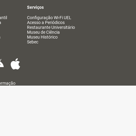
Serviços
ntil
Configuração Wi-Fi UEL
a
Acesso a Periódicos
Restaurante Universitário
Museu de Ciência
a
Museu Histórico
Sebec
formação
@