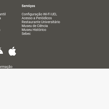
Serviços
ntil
Configuração Wi-Fi UEL
a
Acesso a Periódicos
Restaurante Universitário
Museu de Ciência
a
Museu Histórico
Sebec
formação
@