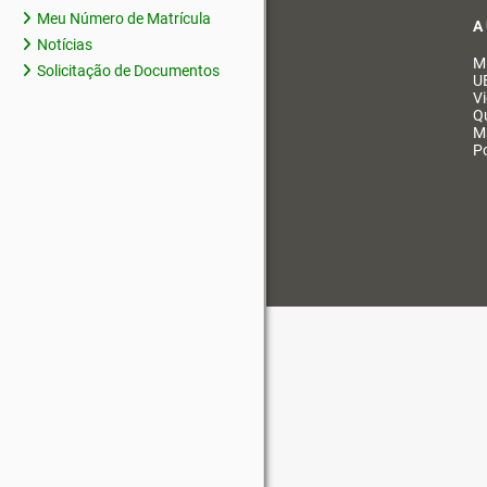
Meu Número de Matrícula
A
Notícias
M
Solicitação de Documentos
U
V
Q
M
Po