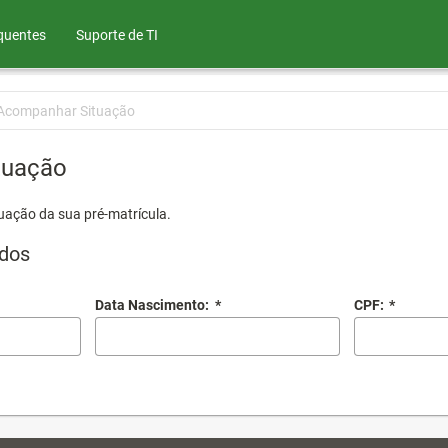
quentes
Suporte de TI
Acompanhar Situação
tuação
uação da sua pré-matrícula.
dos
Data Nascimento:
*
CPF:
*