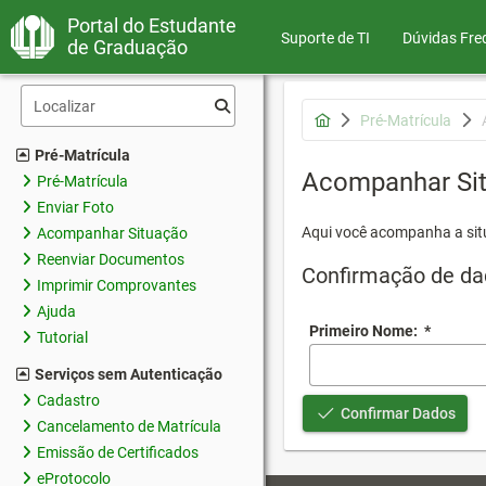
Portal do Estudante
Suporte de TI
Dúvidas Fre
de Graduação
Pré-Matrícula
Pré-Matrícula
Acompanhar Si
Pré-Matrícula
Enviar Foto
Aqui você acompanha a sit
Acompanhar Situação
Reenviar Documentos
Confirmação de da
Imprimir Comprovantes
Ajuda
Primeiro Nome:
*
Tutorial
Serviços sem Autenticação
Cadastro
Confirmar Dados
Cancelamento de Matrícula
Emissão de Certificados
eProtocolo