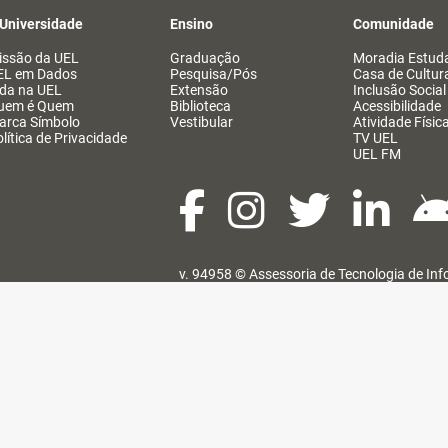
 Universidade
Ensino
Comunidade
issão da UEL
Graduação
Moradia Estuda
EL em Dados
Pesquisa/Pós
Casa de Cultur
ida na UEL
Extensão
Inclusão Social
uem é Quem
Biblioteca
Acessibilidade
arca Símbolo
Vestibular
Atividade Físic
lítica de Privacidade
TV UEL
UEL FM
v. 94958 ©
Assessoria de Tecnologia de In