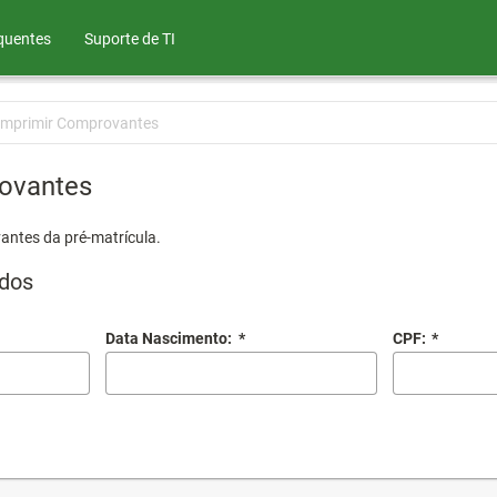
quentes
Suporte de TI
Imprimir Comprovantes
ovantes
antes da pré-matrícula.
dos
Data Nascimento:
*
CPF:
*