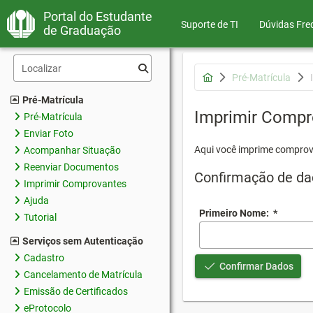
Portal do Estudante
Suporte de TI
Dúvidas Fre
de Graduação
Pré-Matrícula
Pré-Matrícula
Imprimir Compr
Pré-Matrícula
Enviar Foto
Aqui você imprime comprov
Acompanhar Situação
Reenviar Documentos
Confirmação de da
Imprimir Comprovantes
Ajuda
Primeiro Nome:
*
Tutorial
Serviços sem Autenticação
Cadastro
Confirmar Dados
Cancelamento de Matrícula
Emissão de Certificados
eProtocolo