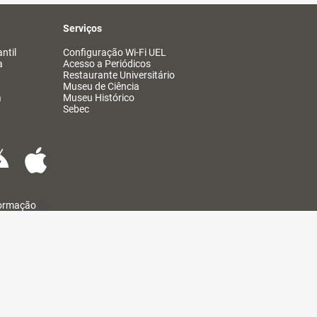
Serviços
ntil
Configuração Wi-Fi UEL
a
Acesso a Periódicos
Restaurante Universitário
Museu de Ciência
a
Museu Histórico
Sebec
formação
@