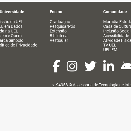
 Universidade
Ensino
Comunidade
issão da UEL
Graduação
Moradia Estuda
EL em Dados
Pesquisa/Pós
Casa de Cultur
ida na UEL
Extensão
Inclusão Social
uem é Quem
Biblioteca
Acessibilidade
arca Símbolo
Vestibular
Atividade Físic
lítica de Privacidade
TV UEL
UEL FM
v. 94958 ©
Assessoria de Tecnologia de In