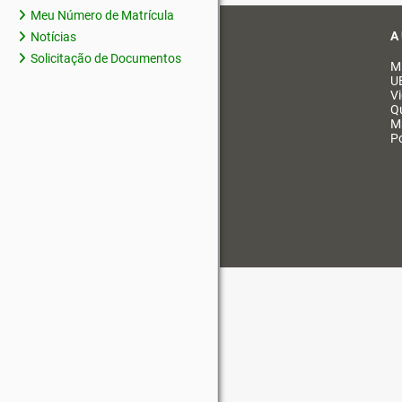
Meu Número de Matrícula
A
Notícias
Solicitação de Documentos
M
U
V
Q
M
Po