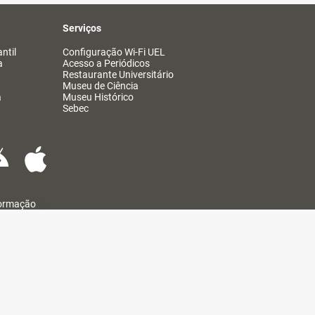
Serviços
ntil
Configuração Wi-Fi UEL
a
Acesso a Periódicos
Restaurante Universitário
Museu de Ciência
a
Museu Histórico
Sebec
formação
@