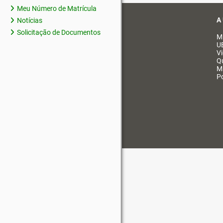
Meu Número de Matrícula
A
Notícias
Solicitação de Documentos
M
U
V
Q
M
Po