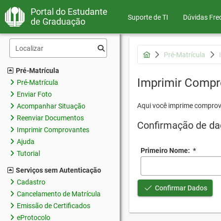
Portal do Estudante
Suporte de TI
Dúvidas Fre
de Graduação
Pré-Matrícula
Pré-Matrícula
Imprimir Compr
Pré-Matrícula
Enviar Foto
Aqui você imprime comprov
Acompanhar Situação
Reenviar Documentos
Confirmação de da
Imprimir Comprovantes
Ajuda
Primeiro Nome:
*
Tutorial
Serviços sem Autenticação
Cadastro
Confirmar Dados
Cancelamento de Matrícula
Emissão de Certificados
eProtocolo