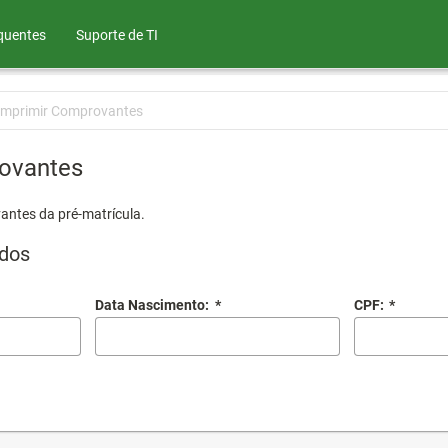
quentes
Suporte de TI
Imprimir Comprovantes
ovantes
antes da pré-matrícula.
dos
Data Nascimento:
*
CPF:
*