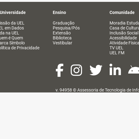
 Universidade
Ensino
Comunidade
issão da UEL
Graduação
Moradia Estuda
EL em Dados
Pesquisa/Pós
Casa de Cultur
ida na UEL
Extensão
Inclusão Social
uem é Quem
Biblioteca
Acessibilidade
arca Símbolo
Vestibular
Atividade Físic
lítica de Privacidade
TV UEL
UEL FM
v. 94958 ©
Assessoria de Tecnologia de In