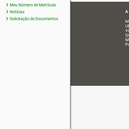
Meu Número de Matrícula
A
Notícias
Solicitação de Documentos
M
U
V
Q
M
Po