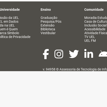
 Universidade
Ensino
Comunidade
issão da UEL
Graduação
Moradia Estuda
EL em Dados
Pesquisa/Pós
Casa de Cultur
ida na UEL
Extensão
Inclusão Social
uem é Quem
Biblioteca
Acessibilidade
arca Símbolo
Vestibular
Atividade Físic
lítica de Privacidade
TV UEL
UEL FM
v. 94958 ©
Assessoria de Tecnologia de In