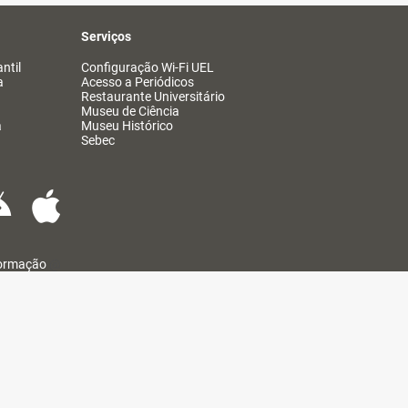
Serviços
ntil
Configuração Wi-Fi UEL
a
Acesso a Periódicos
Restaurante Universitário
Museu de Ciência
a
Museu Histórico
Sebec
formação
@