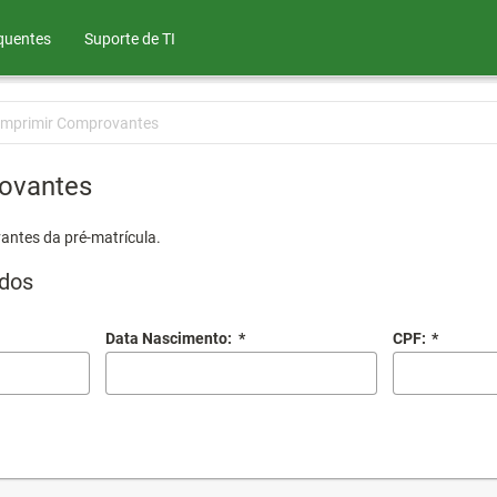
quentes
Suporte de TI
Imprimir Comprovantes
ovantes
antes da pré-matrícula.
dos
Data Nascimento:
*
CPF:
*