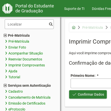
Portal do Estudante
Suporte de TI
Dúvidas Fre
de Graduação
Pré-Matrícula
Pré-Matrícula
Imprimir Compr
Pré-Matrícula
Enviar Foto
Aqui você imprime comprov
Acompanhar Situação
Reenviar Documentos
Confirmação de da
Imprimir Comprovantes
Ajuda
Primeiro Nome:
*
Tutorial
Serviços sem Autenticação
Cadastro
Confirmar Dados
Cancelamento de Matrícula
Emissão de Certificados
eProtocolo