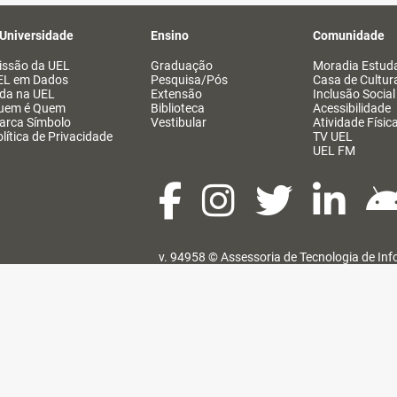
 Universidade
Ensino
Comunidade
issão da UEL
Graduação
Moradia Estuda
EL em Dados
Pesquisa/Pós
Casa de Cultur
ida na UEL
Extensão
Inclusão Social
uem é Quem
Biblioteca
Acessibilidade
arca Símbolo
Vestibular
Atividade Físic
lítica de Privacidade
TV UEL
UEL FM
v. 94958 ©
Assessoria de Tecnologia de In