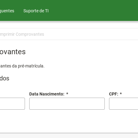
quentes
Suporte de TI
Imprimir Comprovantes
ovantes
antes da pré-matrícula.
dos
Data Nascimento:
*
CPF:
*