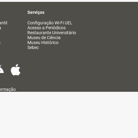
Serviços
ntil
Configuração Wi-Fi UEL
a
Acesso a Periódicos
Restaurante Universitário
Museu de Ciência
a
Museu Histórico
Sebec
formação
@