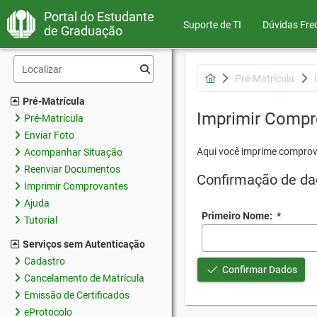
Portal do Estudante
Suporte de TI
Dúvidas Fre
de Graduação
Pré-Matrícula
Pré-Matrícula
Imprimir Compr
Pré-Matrícula
Enviar Foto
Aqui você imprime comprov
Acompanhar Situação
Reenviar Documentos
Confirmação de da
Imprimir Comprovantes
Ajuda
Primeiro Nome:
*
Tutorial
Serviços sem Autenticação
Cadastro
Confirmar Dados
Cancelamento de Matrícula
Emissão de Certificados
eProtocolo