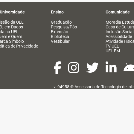
 Universidade
Ensino
Comunidade
issão da UEL
Graduação
Moradia Estuda
EL em Dados
Pesquisa/Pós
Casa de Cultur
ida na UEL
Extensão
Inclusão Social
uem é Quem
Biblioteca
Acessibilidade
arca Símbolo
Vestibular
Atividade Físic
lítica de Privacidade
TV UEL
UEL FM
v. 94958 ©
Assessoria de Tecnologia de In