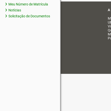
Meu Número de Matrícula
A
Notícias
Solicitação de Documentos
M
U
V
Q
M
Po