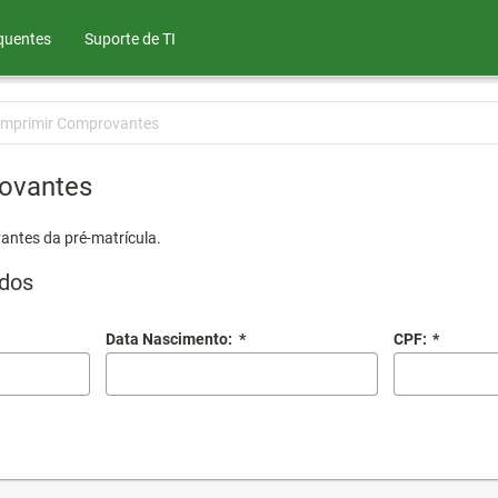
quentes
Suporte de TI
Imprimir Comprovantes
ovantes
antes da pré-matrícula.
dos
Data Nascimento:
*
CPF:
*