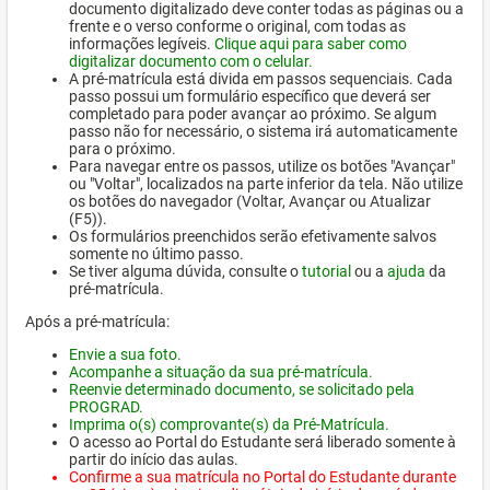
documento digitalizado deve conter todas as páginas ou a
frente e o verso conforme o original, com todas as
informações legíveis.
Clique aqui para saber como
digitalizar documento com o celular.
A pré-matrícula está divida em passos sequenciais. Cada
passo possui um formulário específico que deverá ser
completado para poder avançar ao próximo. Se algum
passo não for necessário, o sistema irá automaticamente
para o próximo.
Para navegar entre os passos, utilize os botões "Avançar"
ou "Voltar", localizados na parte inferior da tela. Não utilize
os botões do navegador (Voltar, Avançar ou Atualizar
(F5)).
Os formulários preenchidos serão efetivamente salvos
somente no último passo.
Se tiver alguma dúvida, consulte o
tutorial
ou a
ajuda
da
pré-matrícula.
Após a pré-matrícula:
Envie a sua foto.
Acompanhe a situação da sua pré-matrícula.
Reenvie determinado documento, se solicitado pela
PROGRAD.
Imprima o(s) comprovante(s) da Pré-Matrícula.
O acesso ao Portal do Estudante será liberado somente à
partir do início das aulas.
Confirme a sua matrícula no Portal do Estudante durante