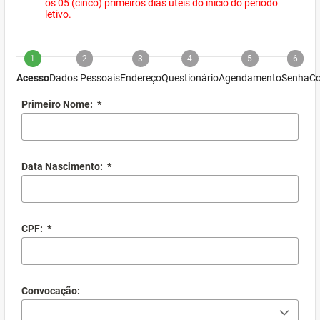
os 05 (cinco) primeiros dias úteis do início do período
letivo.
1
2
3
4
5
6
Acesso
Dados Pessoais
Endereço
Questionário
Agendamento
Senha
Co
Primeiro Nome:
*
Data Nascimento:
*
CPF:
*
Convocação: