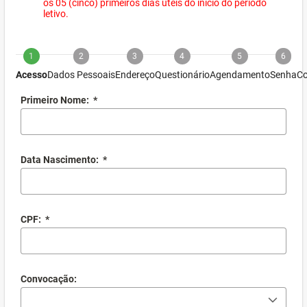
os 05 (cinco) primeiros dias úteis do início do período
letivo.
1
2
3
4
5
6
Acesso
Dados Pessoais
Endereço
Questionário
Agendamento
Senha
Co
Primeiro Nome:
*
Data Nascimento:
*
CPF:
*
Convocação: