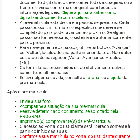
documento digitalizado deve conter todas as páginas ou a
frente e o verso conforme o original, com todas as
informações legíveis.
Clique aqui para saber como
digitalizar documento com o celular.
A pré-matrícula está divida em passos sequenciais. Cada
passo possui um formulário específico que deverá ser
completado para poder avançar ao próximo. Se algum
passo não for necessário, o sistema irá automaticamente
para o próximo.
Para navegar entre os passos, utilize os botões "Avançar"
ou "Voltar", localizados na parte inferior da tela. Não utilize
os botões do navegador (Voltar, Avançar ou Atualizar
(F5)).
Os formulários preenchidos serão efetivamente salvos
somente no último passo.
Se tiver alguma dúvida, consulte o
tutorial
ou a
ajuda
da
pré-matrícula.
Após a pré-matrícula:
Envie a sua foto.
Acompanhe a situação da sua pré-matrícula.
Reenvie determinado documento, se solicitado pela
PROGRAD.
Imprima o(s) comprovante(s) da Pré-Matrícula.
O acesso ao Portal do Estudante será liberado somente à
partir do início das aulas.
Confirme a sua matrícula no Portal do Estudante durante